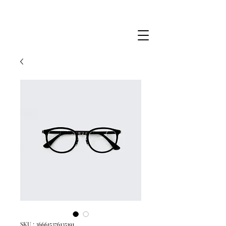
SKU : 366615376135191